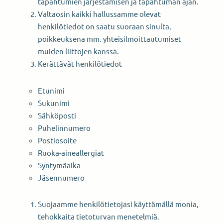
tapahtumien järjestämisen ja tapahtuman ajan.
Valtaosin kaikki hallussamme olevat
henkilötiedot on saatu suoraan sinulta,
poikkeuksena mm. yhteisilmoittautumiset
muiden liittojen kanssa.
Kerättävät henkilötiedot
Etunimi
Sukunimi
Sähköposti
Puhelinnumero
Postiosoite
Ruoka-aineallergiat
Syntymäaika
Jäsennumero
Suojaamme henkilötietojasi käyttämällä monia,
tehokkaita tietoturvan menetelmiä.