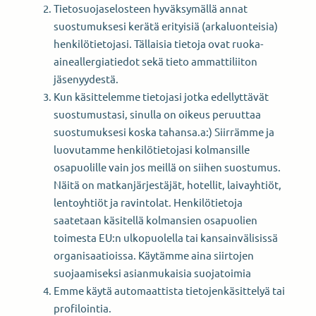
Tietosuojaselosteen hyväksymällä annat
suostumuksesi kerätä erityisiä (arkaluonteisia)
henkilötietojasi. Tällaisia tietoja ovat ruoka-
aineallergiatiedot sekä tieto ammattiliiton
jäsenyydestä.
Kun käsittelemme tietojasi jotka edellyttävät
suostumustasi, sinulla on oikeus peruuttaa
suostumuksesi koska tahansa.a:) Siirrämme ja
luovutamme henkilötietojasi kolmansille
osapuolille vain jos meillä on siihen suostumus.
Näitä on matkanjärjestäjät, hotellit, laivayhtiöt,
lentoyhtiöt ja ravintolat. Henkilötietoja
saatetaan käsitellä kolmansien osapuolien
toimesta EU:n ulkopuolella tai kansainvälisissä
organisaatioissa. Käytämme aina siirtojen
suojaamiseksi asianmukaisia suojatoimia
Emme käytä automaattista tietojenkäsittelyä tai
profilointia.