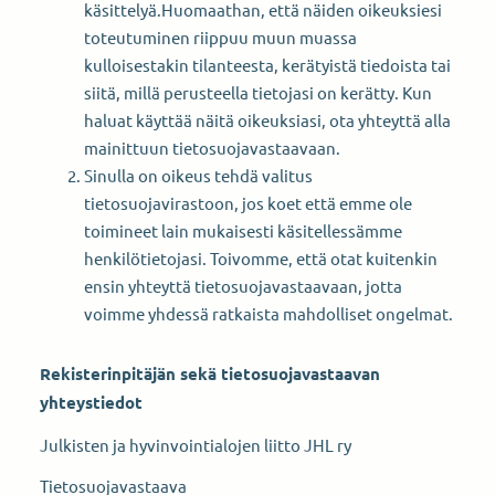
käsittelyä.Huomaathan, että näiden oikeuksiesi
toteutuminen riippuu muun muassa
kulloisestakin tilanteesta, kerätyistä tiedoista tai
siitä, millä perusteella tietojasi on kerätty. Kun
haluat käyttää näitä oikeuksiasi, ota yhteyttä alla
mainittuun tietosuojavastaavaan.
Sinulla on oikeus tehdä valitus
tietosuojavirastoon, jos koet että emme ole
toimineet lain mukaisesti käsitellessämme
henkilötietojasi. Toivomme, että otat kuitenkin
ensin yhteyttä tietosuojavastaavaan, jotta
voimme yhdessä ratkaista mahdolliset ongelmat.
Rekisterinpitäjän sekä tietosuojavastaavan
yhteystiedot
Julkisten ja hyvinvointialojen liitto JHL ry
Tietosuojavastaava