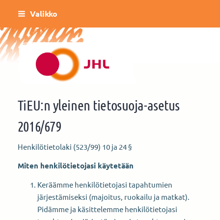
Siirry
Valikko
sivun
sisältöön
Ähtärinseudun JHL
TiEU:n yleinen tietosuoja-asetus
2016/679
Henkilötietolaki (523/99) 10 ja 24 §
Miten henkilötietojasi käytetään
Keräämme henkilötietojasi tapahtumien
järjestämiseksi (majoitus, ruokailu ja matkat).
Pidämme ja käsittelemme henkilötietojasi